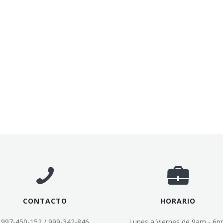
CONTACTO
HORARIO
997-450-152 / 999-342-846
Lunes a Viernes de 9am - 6