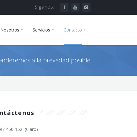
Síganos:
Nosotros
Servicios
Contacto
atenderemos a la brevedad posible
ntáctenos
97-450-152 (Claro)