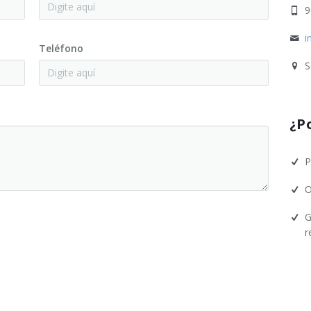
9
i
Teléfono
S
¿P
P
O
G
r