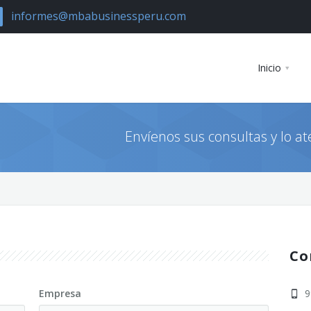
informes@mbabusinessperu.com
Inicio
Envíenos sus consultas y lo 
Co
Empresa
9